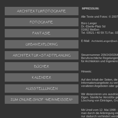
MPRESSUM:
Alle Texte und Fotos: © 200
Büro Langer
Dr.-Eberle-Platz 5d
01662 Meißen
Tel. 03521 / 40 59 71 Fax. 0
E-Mail:
ArchitektLanger@aol
Steuernummer 209/243/026
Berufsrechtliche Regelunge
für Architekten und Ingenier
Hinweis:
Auf den Inhalt der Seiten, di
Informationsangebote zu verl
veralteten Angeboten oder ga
Wir distanzieren uns ausdrüc
Eigen. Sämtliche Verstöße ge
Löschung von Einträgen, Gra
Mit Urteil vom 12. Mai 1998 
man durch die Anbringung eine
nur dadurch verhindert werde